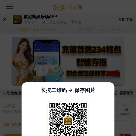
威尼斯娱乐场APP
立即下载
体育下单，电子游艺等尽在一手掌握
易记域名：
备用域名：
v100.cc
复制
vv20261.cc
复制
长按二维码 → 保存图片
请领取优惠活动的手续麻烦，已新增优惠系统，现在可以前往【福利中心】界面领取满足
未登录
充值
提现
转账
下载
登录后查看
快速到账
极速到账
灵活切换
极速APP
热门游戏
我的收藏