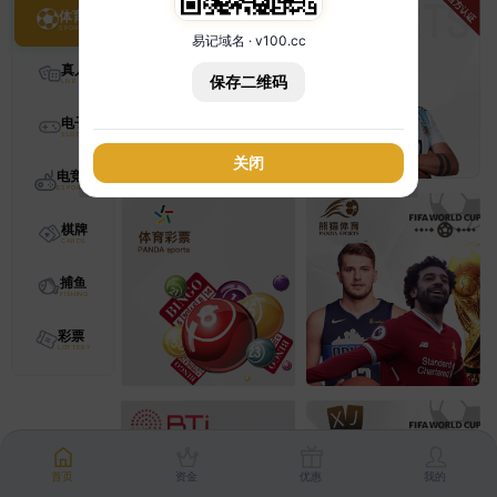
体育
易记域名 · v100.cc
真人
保存二维码
电子
关闭
电竞
棋牌
捕鱼
彩票
首页
资金
优惠
我的