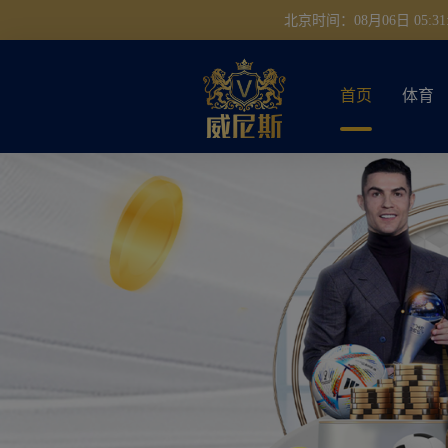
北京时间：08月06日 05:31:
首页
体育