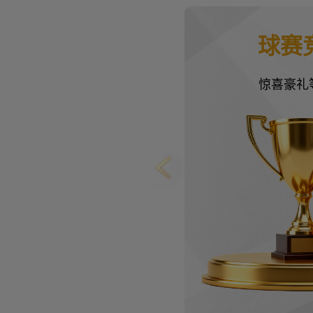
球赛
惊喜豪礼