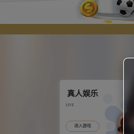
真人娱乐
LIVE
进入游戏