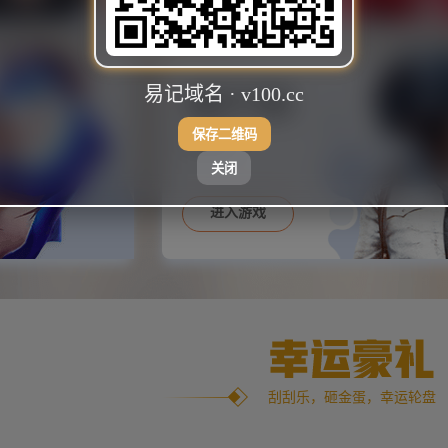
易记域名 · v100.cc
电子下单
保存二维码
ESPORTS
关闭
进入游戏
刮刮乐，砸金蛋，幸运轮盘