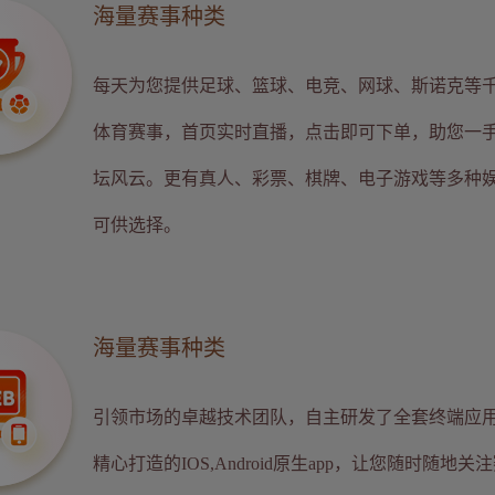
海量赛事种类
每天为您提供足球、篮球、电竞、网球、斯诺克等
体育赛事，首页实时直播，点击即可下单，助您一
坛风云。更有真人、彩票、棋牌、电子游戏等多种
可供选择。
海量赛事种类
引领市场的卓越技术团队，自主研发了全套终端应
精心打造的IOS,Android原生app，让您随时随地关