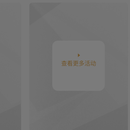
查看更多活动