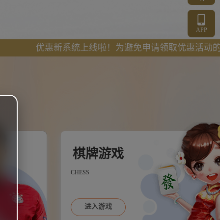
APP
惠新系统上线啦！为避免申请领取优惠活动的手续麻烦，已
棋牌游戏
CHESS
进入游戏