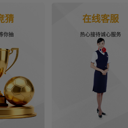
竞猜
在线客服
等你抽
热心接待诚心服务