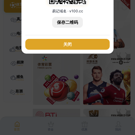
体育
易记域名 · v100.cc
真人
保存二维码
电子
关闭
电竞
棋牌
捕鱼
彩票
首页
资金
优惠
我的