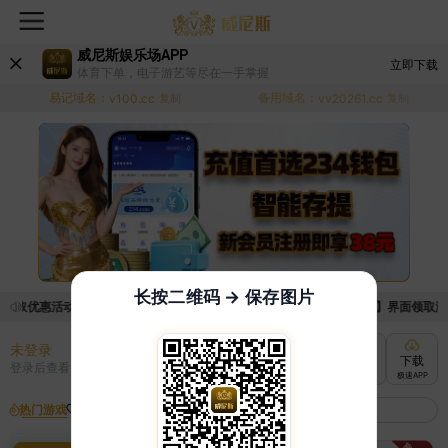
威尼斯娱乐场APP
立即下载
体育下单，电子游艺等尽在一手掌握
易记域名：
备用域名：
v100.cc
复制
vv20261.cc
复制
长按二维码 → 保存图片
领取优惠活动的手续麻烦，已新增优惠系统，现在可以前往【福利中心】界面领取满足条
未登录
充值
提现
转账
下载
登录后查看
快速到账
极速到账
灵活切换
极速APP
热门游戏
我的收藏