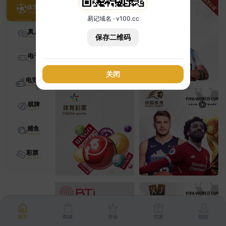
体育
易记域名 · v100.cc
真人
保存二维码
电子
关闭
电竞
棋牌
捕鱼
彩票
首页
商城
资金
优惠
我的