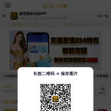
威尼斯娱乐场APP
立即下载
体育下单，电子游艺等尽在一手掌握
易记域名：
备用域名：
v100.cc
复制
vv20261.cc
复制
长按二维码 → 保存图片
领取优惠活动的手续麻烦，已新增优惠系统，现在可以前往【福利中心】界面领取满足条
未登录
充值
提现
转账
下载
登录后查看
快速到账
极速到账
灵活切换
极速APP
热门游戏
我的收藏