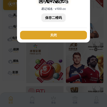
体育
易记域名 · v100.cc
真人
保存二维码
电子
关闭
电竞
棋牌
捕鱼
彩票
首页
商城
资金
优惠
我的