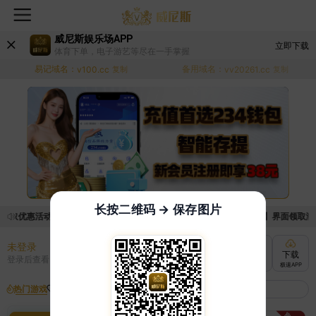
威尼斯娱乐场APP
立即下载
体育下单，电子游艺等尽在一手掌握
易记域名：
备用域名：
v100.cc
复制
vv20261.cc
复制
长按二维码 → 保存图片
领取优惠活动的手续麻烦，已新增优惠系统，现在可以前往【福利中心】界面领取满足条
未登录
充值
提现
转账
下载
登录后查看
快速到账
极速到账
灵活切换
极速APP
热门游戏
我的收藏