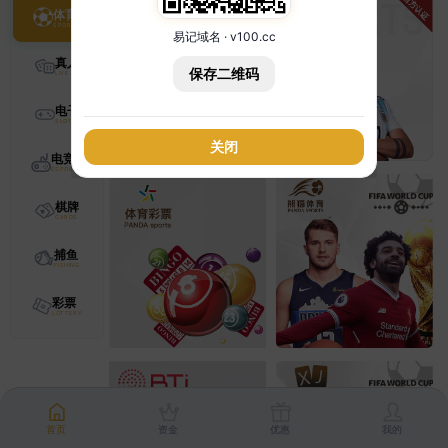
体育
易记域名 · v100.cc
真人
保存二维码
电子
关闭
电竞
棋牌
捕鱼
彩票
首页
资金
优惠
我的