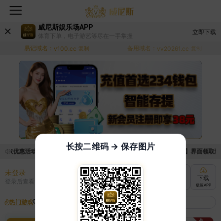
威尼斯娱乐场APP
立即下载
体育下单，电子游艺等尽在一手掌握
易记域名：
备用域名：
v100.cc
复制
vv20261.cc
复制
长按二维码 → 保存图片
领取优惠活动的手续麻烦，已新增优惠系统，现在可以前往【福利中心】界面领取满足条
未登录
充值
提现
转账
下载
登录后查看
快速到账
极速到账
灵活切换
极速APP
热门游戏
我的收藏