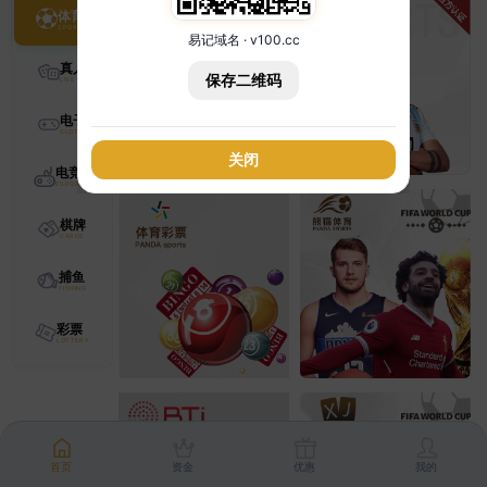
体育
易记域名 · v100.cc
真人
保存二维码
电子
关闭
电竞
棋牌
捕鱼
彩票
首页
资金
优惠
我的