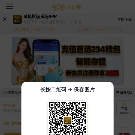
威尼斯娱乐场APP
立即下载
体育下单，电子游艺等尽在一手掌握
易记域名：
备用域名：
v100.cc
复制
vv20261.cc
复制
长按二维码 → 保存图片
领取优惠活动的手续麻烦，已新增优惠系统，现在可以前往【福利中心】界面领取满足条
未登录
充值
提现
转账
下载
登录后查看
快速到账
极速到账
灵活切换
极速APP
热门游戏
我的收藏