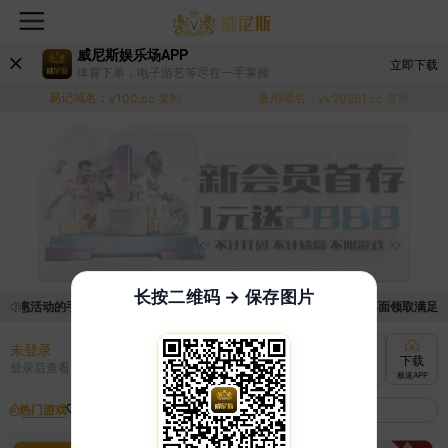
威尼斯娱乐场APP
立即下载
体育下单，电子游艺等尽在一手掌握
易记域名：
备用域名：
v100.cc
复制
vv20261.cc
复制
长按二维码 → 保存图片
优惠活动的手续麻烦，已新增优惠系统，现在可以前往【福利中心】界面领取满足条件的
未登录
充值
提现
转账
下载
登录后查看
快速到账
极速到账
灵活切换
极速APP
热门游戏
我的收藏