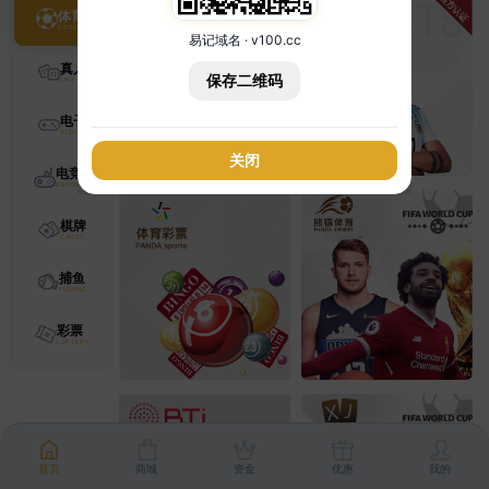
体育
易记域名 · v100.cc
真人
保存二维码
电子
关闭
电竞
棋牌
捕鱼
彩票
首页
商城
资金
优惠
我的