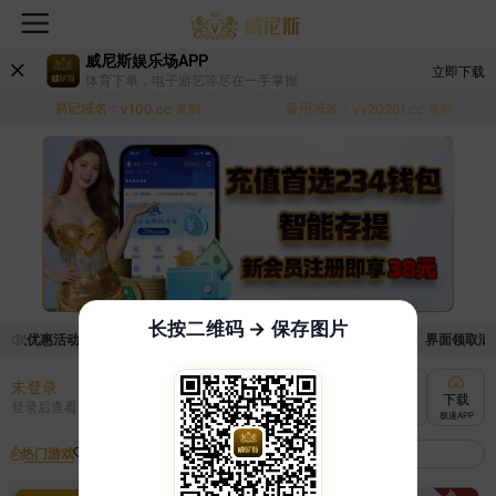
威尼斯娱乐场APP
立即下载
体育下单，电子游艺等尽在一手掌握
易记域名：
备用域名：
v100.cc
复制
vv20261.cc
复制
长按二维码 → 保存图片
领取优惠活动的手续麻烦，已新增优惠系统，现在可以前往【福利中心】界面领取满足条
未登录
充值
提现
转账
下载
登录后查看
快速到账
极速到账
灵活切换
极速APP
热门游戏
我的收藏