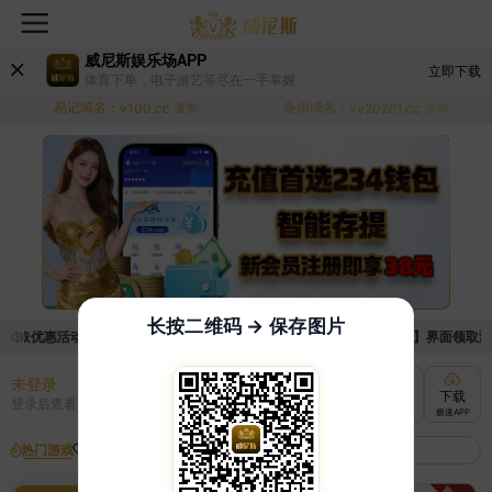
威尼斯娱乐场APP
立即下载
体育下单，电子游艺等尽在一手掌握
易记域名：
备用域名：
v100.cc
复制
vv20261.cc
复制
长按二维码 → 保存图片
领取优惠活动的手续麻烦，已新增优惠系统，现在可以前往【福利中心】界面领取满足条
未登录
充值
提现
转账
下载
登录后查看
快速到账
极速到账
灵活切换
极速APP
热门游戏
我的收藏