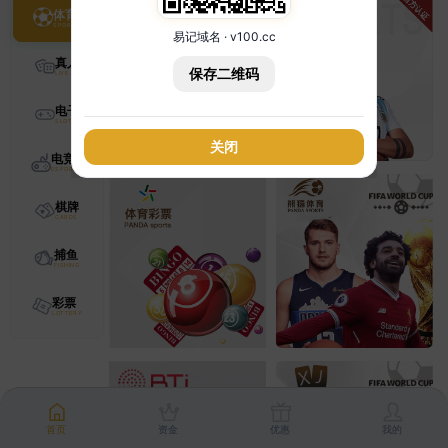
体育
易记域名 · v100.cc
真人
保存二维码
电子
关闭
电竞
棋牌
捕鱼
彩票
首页
资金
优惠
我的