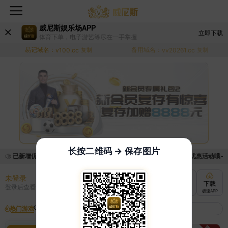
威尼斯娱乐场APP
立即下载
体育下单，电子游艺等尽在一手掌握
易记域名：
备用域名：
v100.cc
复制
vv20261.cc
复制
长按二维码 → 保存图片
，已新增优惠系统，现在可以前往【福利中心】界面领取满足条件的优惠活动哦~ *
未登录
充值
提现
转账
下载
登录后查看
快速到账
极速到账
灵活切换
极速APP
热门游戏
我的收藏