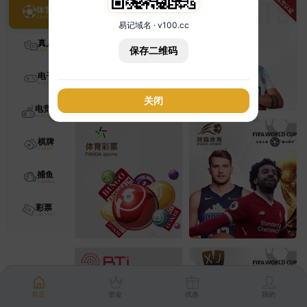
体育
易记域名 · v100.cc
真人
保存二维码
电子
关闭
电竞
棋牌
捕鱼
彩票
首页
资金
优惠
我的