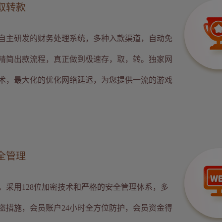
取转款
自主研发的财务处理系统，多种入款渠道，自动免
精简出款流程，真正做到极速存，取，转。独家网
术，最大化的优化网络延迟，为您提供一流的游戏
全管理
，采用128位加密技术和严格的安全管理体系，多
盗措施，会员账户24小时全方位防护，会员资金得