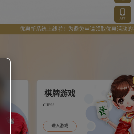
APP
新系统上线啦！为避免申请领取优惠活动的手续麻烦，已新
棋牌游戏
CHESS
进入游戏