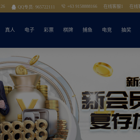
27
+63 9158888166
在线客服1
在线
QQ专员: 965722111
真人
电子
彩票
棋牌
捕鱼
电竞
抽奖