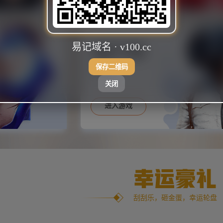
易记域名 · v100.cc
电子下单
保存二维码
ESPORTS
关闭
进入游戏
刮刮乐，砸金蛋，幸运轮盘