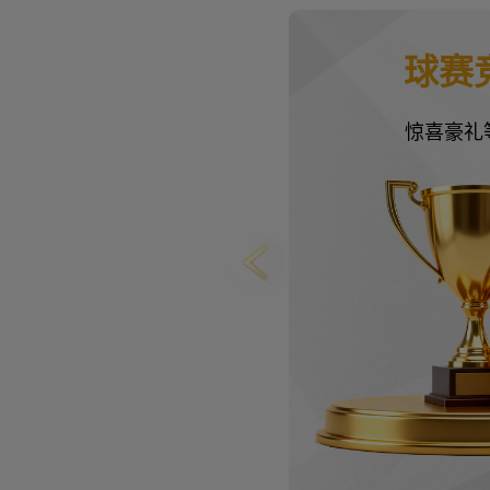
球赛
惊喜豪礼