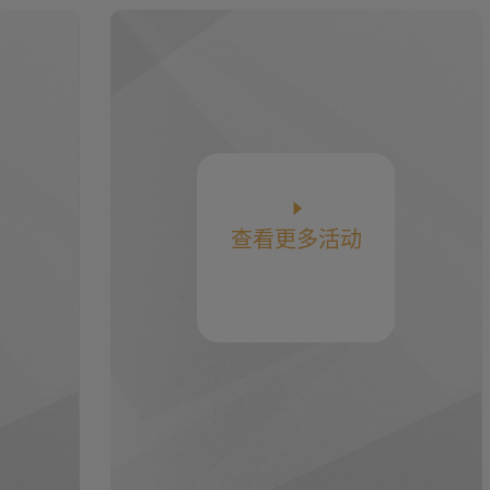
查看更多活动