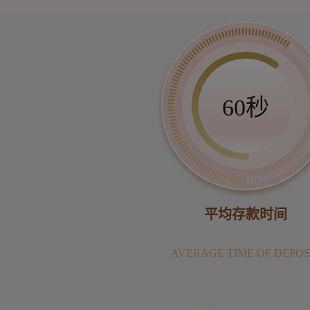
60秒
平均存款时间
AVERAGE TIME OF DEPOS