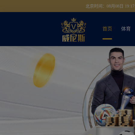
北京时间：08月08日 19:17:
首页
体育