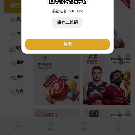
体育
易记域名 · v100.cc
真人
保存二维码
电子
关闭
电竞
棋牌
捕鱼
彩票
首页
资金
优惠
我的