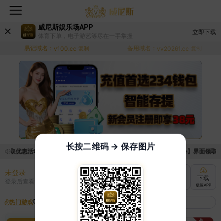
威尼斯娱乐场APP
立即下载
体育下单，电子游艺等尽在一手掌握
易记域名：
备用域名：
v100.cc
复制
vv20261.cc
复制
长按二维码 → 保存图片
领取优惠活动的手续麻烦，已新增优惠系统，现在可以前往【福利中心】界面领取满足
未登录
充值
提现
转账
下载
登录后查看
快速到账
极速到账
灵活切换
极速APP
热门游戏
我的收藏