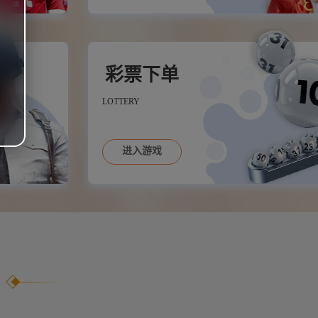
彩票下单
LOTTERY
进入游戏