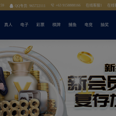
00
+63 9158888166
在线客服1
在线
QQ专员: 965722111
真人
电子
彩票
棋牌
捕鱼
电竞
抽奖