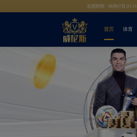
北京时间：08月07日 05:14:
首页
体育