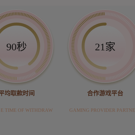
90秒
21家
平均取款时间
合作游戏平台
E TIME OF WITHDRAW
GAMING PROVIDER PARTN