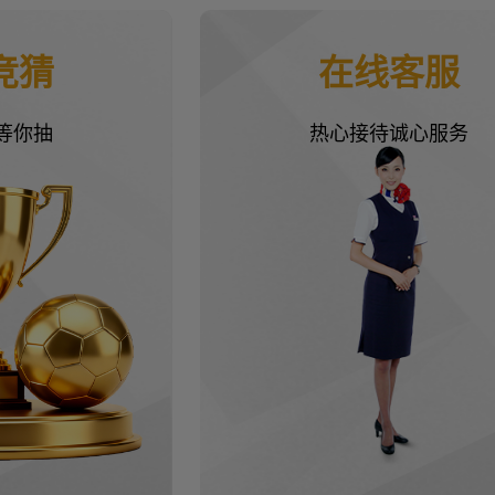
竞猜
在线客服
等你抽
热心接待诚心服务