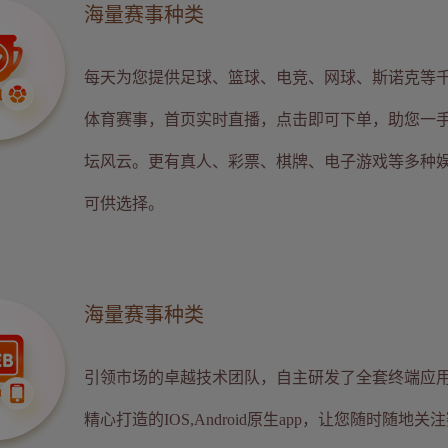
海量赛事种类
每天为您提供足球、篮球、电竞、网球、斯诺克等
体育赛事，首页实时直播，点击即可下单，助您一
坛风云。更有真人、彩票、棋牌、电子游戏等多种
可供选择。
海量赛事种类
引领市场的卓越技术团队，自主研发了全套终端应
精心打造的IOS,Android原生app，让您随时随地关