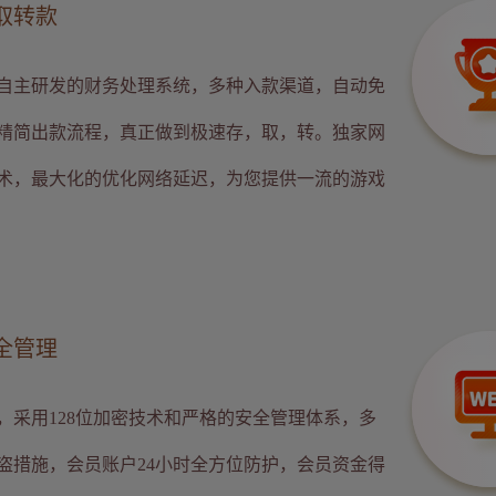
取转款
自主研发的财务处理系统，多种入款渠道，自动免
精简出款流程，真正做到极速存，取，转。独家网
术，最大化的优化网络延迟，为您提供一流的游戏
全管理
，采用128位加密技术和严格的安全管理体系，多
盗措施，会员账户24小时全方位防护，会员资金得