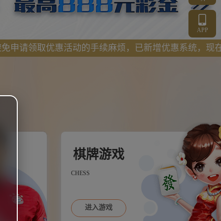
APP
惠活动的手续麻烦，已新增优惠系统，现在可以前往【福利
棋牌游戏
CHESS
进入游戏