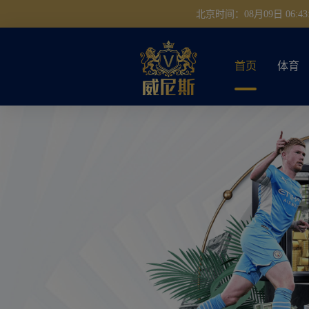
北京时间：08月09日 06:43:
首页
体育