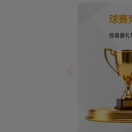
球赛
惊喜豪礼