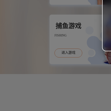
捕鱼游戏
FISHING
进入游戏