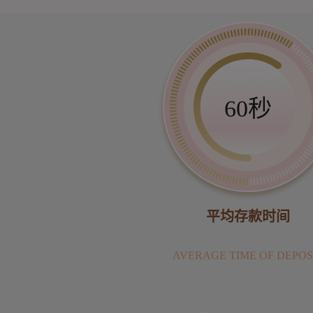
60秒
平均存款时间
AVERAGE TIME OF DEPOS