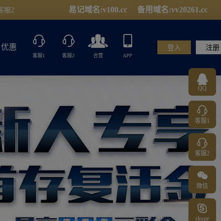
易记域名:v100.cc
备用域名:vv20261.cc
客服2
优惠
登入
注册
客服1
客服2
合营
APP
QQ
客服1
客服2
微信
skype