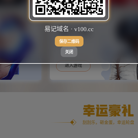
易记域名 · v100.cc
电子下单
保存二维码
ESPORTS
关闭
进入游戏
刮刮乐，砸金蛋，幸运轮盘