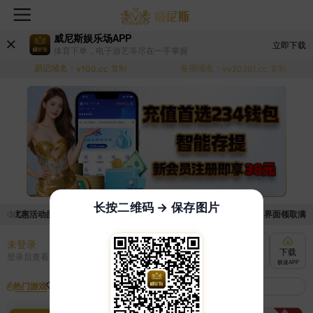
威尼斯娱乐场APP
立即下载
体育下单，电子游艺等尽在一手掌握
易记域名：
备用域名：
v100.cc
复制
vv20261.cc
复制
长按二维码 → 保存图片
取优惠活动的手续麻烦，已新增优惠系统，现在可以前往【福利中心】界面领取满足条件
未登录
充值
提现
转账
下载
登录后查看
快速到账
极速到账
灵活切换
极速APP
热门游戏
我的收藏