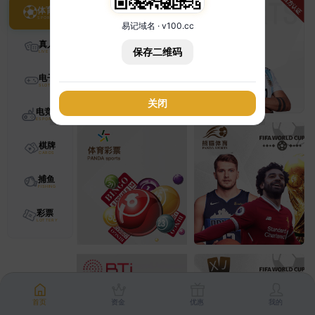
体育
易记域名 · v100.cc
真人
保存二维码
电子
关闭
电竞
棋牌
捕鱼
彩票
首页
资金
优惠
我的