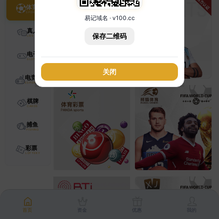
体育
易记域名 · v100.cc
真人
保存二维码
电子
关闭
电竞
棋牌
捕鱼
彩票
首页
资金
优惠
我的