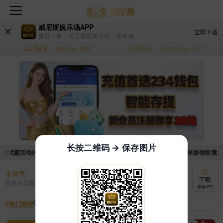
威尼斯娱乐场APP
立即下载
体育下单，电子游艺等尽在一手掌握
易记域名：
备用域名：
v100.cc
复制
vv20261.cc
复制
长按二维码 → 保存图片
取优惠活动的手续麻烦，已新增优惠系统，现在可以前往【福利中心】界面领取满足条件
未登录
充值
提现
转账
下载
登录后查看
快速到账
极速到账
灵活切换
极速APP
热门游戏
我的收藏