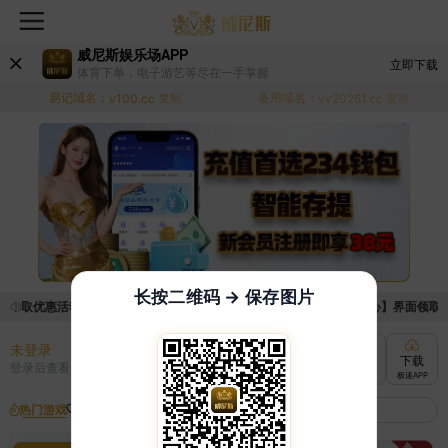
威尼斯娱乐场APP
立即下载
体育下单，电子游艺等尽在一手掌握
易记域名：
备用域名：
v100.cc
复制
vv20261.cc
复制
长按二维码 → 保存图片
领取优惠活动的手续麻烦，已新增优惠系统，现在可以前往【福利中心】界面领取满足
未登录
充值
提现
转账
下载
登录后查看
快速到账
极速到账
灵活切换
极速APP
热门游戏
我的收藏