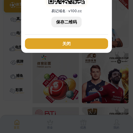
体育
易记域名 · v100.cc
真人
保存二维码
电子
关闭
电竞
棋牌
捕鱼
彩票
首页
资金
优惠
我的