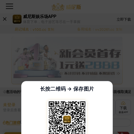
威尼斯娱乐场APP
立即下载
体育下单，电子游艺等尽在一手掌握
易记域名：
备用域名：
v100.cc
复制
vv20261.cc
复制
长按二维码 → 保存图片
优惠活动的手续麻烦，已新增优惠系统，现在可以前往【福利中心】界面领取满足条件
未登录
充值
提现
转账
下载
登录后查看
快速到账
极速到账
灵活切换
极速APP
热门游戏
我的收藏