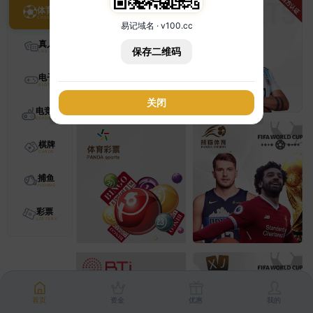
体育
易记域名 · v100.cc
真人
保存二维码
电子
关闭
电竞
棋牌
捕鱼
彩票
首页
资金
优惠
我的