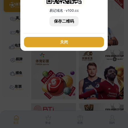
体育
易记域名 · v100.cc
真人
保存二维码
电子
关闭
电竞
棋牌
捕鱼
彩票
首页
资金
优惠
我的