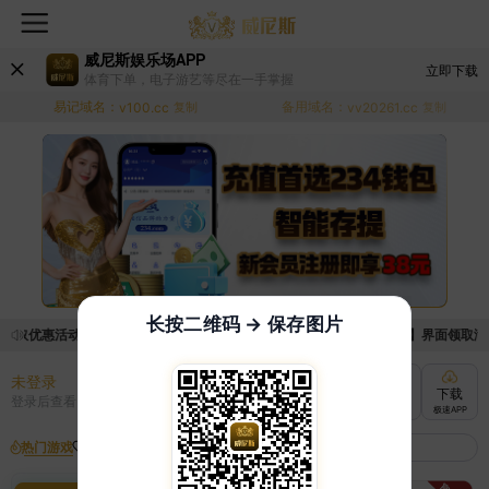
威尼斯娱乐场APP
立即下载
体育下单，电子游艺等尽在一手掌握
易记域名：
备用域名：
v100.cc
复制
vv20261.cc
复制
长按二维码 → 保存图片
领取优惠活动的手续麻烦，已新增优惠系统，现在可以前往【福利中心】界面领取满足条
未登录
充值
提现
转账
下载
登录后查看
快速到账
极速到账
灵活切换
极速APP
热门游戏
我的收藏