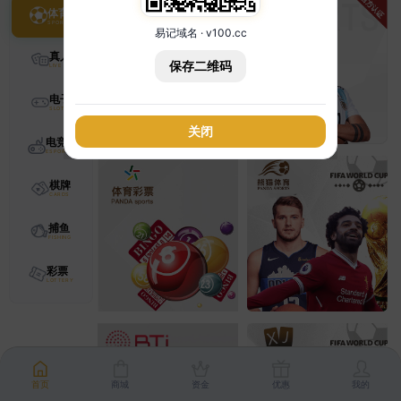
体育
易记域名 · v100.cc
真人
保存二维码
电子
关闭
电竞
棋牌
捕鱼
彩票
首页
商城
资金
优惠
我的