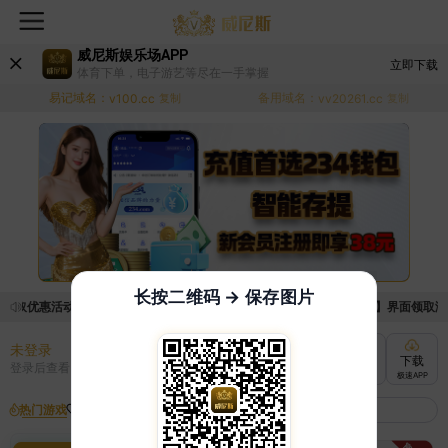
威尼斯娱乐场APP
立即下载
体育下单，电子游艺等尽在一手掌握
易记域名：
备用域名：
v100.cc
复制
vv20261.cc
复制
长按二维码 → 保存图片
领取优惠活动的手续麻烦，已新增优惠系统，现在可以前往【福利中心】界面领取满足条
未登录
充值
提现
转账
下载
登录后查看
快速到账
极速到账
灵活切换
极速APP
热门游戏
我的收藏