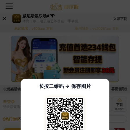
威尼斯娱乐场APP
立即下载
体育下单，电子游艺等尽在一手掌握
易记域名：
备用域名：
v100.cc
复制
vv20261.cc
复制
长按二维码 → 保存图片
领取优惠活动的手续麻烦，已新增优惠系统，现在可以前往【福利中心】界面领取满足条
未登录
充值
提现
转账
下载
登录后查看
快速到账
极速到账
灵活切换
极速APP
热门游戏
我的收藏