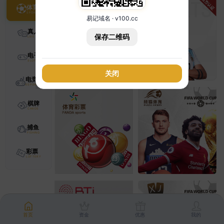
体育
易记域名 · v100.cc
真人
保存二维码
电子
关闭
电竞
棋牌
捕鱼
彩票
首页
资金
优惠
我的