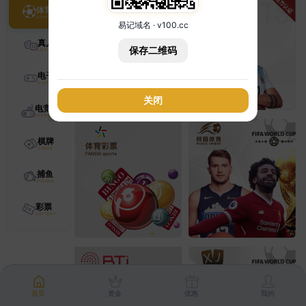
体育
易记域名 · v100.cc
真人
保存二维码
电子
关闭
电竞
棋牌
捕鱼
彩票
首页
资金
优惠
我的