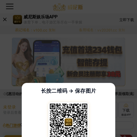
威尼斯娱乐场APP
立即下载
体育下单，电子游艺等尽在一手掌握
易记域名：
备用域名：
v100.cc
复制
vv20261.cc
复制
长按二维码 → 保存图片
取优惠活动的手续麻烦，已新增优惠系统，现在可以前往【福利中心】界面领取满足条件
未登录
充值
提现
转账
下载
登录后查看
快速到账
极速到账
灵活切换
极速APP
热门游戏
我的收藏