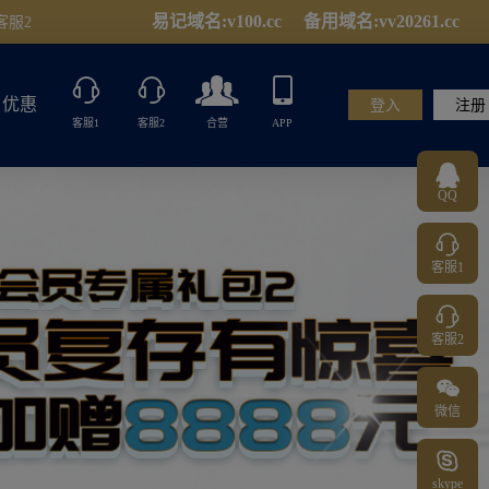
易记域名:v100.cc
备用域名:vv20261.cc
客服2
优惠
登入
注册
客服1
客服2
合营
APP
QQ
客服1
客服2
微信
skype