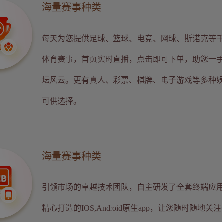
海量赛事种类
每天为您提供足球、篮球、电竞、网球、斯诺克等
体育赛事，首页实时直播，点击即可下单，助您一
坛风云。更有真人、彩票、棋牌、电子游戏等多种
可供选择。
海量赛事种类
引领市场的卓越技术团队，自主研发了全套终端应
精心打造的IOS,Android原生app，让您随时随地关