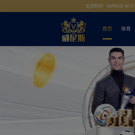
北京时间：08月06日 08:37:
首页
体育