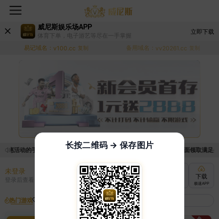
威尼斯娱乐场APP
立即下载
体育下单，电子游艺等尽在一手掌握
易记域名：
备用域名：
v100.cc
复制
vv20261.cc
复制
长按二维码 → 保存图片
优惠活动的手续麻烦，已新增优惠系统，现在可以前往【福利中心】界面领取满足条件的
未登录
充值
提现
转账
下载
登录后查看
快速到账
极速到账
灵活切换
极速APP
热门游戏
我的收藏