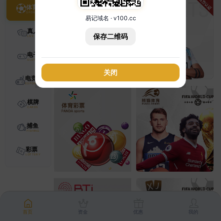
体育
易记域名 · v100.cc
真人
保存二维码
电子
关闭
电竞
棋牌
捕鱼
彩票
首页
资金
优惠
我的