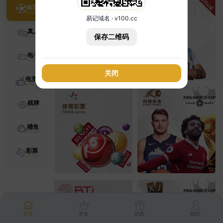
体育
易记域名 · v100.cc
真人
保存二维码
电子
关闭
电竞
棋牌
捕鱼
彩票
首页
资金
优惠
我的