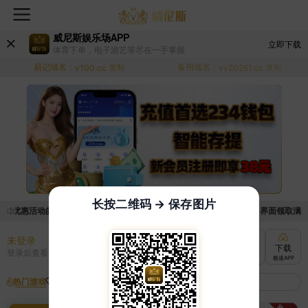
威尼斯娱乐场APP
立即下载
体育下单，电子游艺等尽在一手掌握
易记域名：
备用域名：
v100.cc
复制
vv20261.cc
复制
长按二维码 → 保存图片
取优惠活动的手续麻烦，已新增优惠系统，现在可以前往【福利中心】界面领取满足条件
未登录
充值
提现
转账
下载
登录后查看
快速到账
极速到账
灵活切换
极速APP
热门游戏
我的收藏