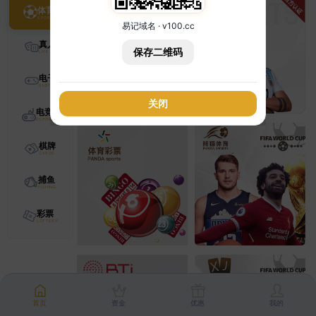
体育
易记域名 · v100.cc
真人
保存二维码
电子
关闭
电竞
棋牌
捕鱼
彩票
首页
资金
优惠
我的