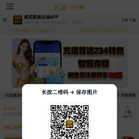
威尼斯娱乐场APP
立即下载
体育下单，电子游艺等尽在一手掌握
易记域名：
备用域名：
v100.cc
复制
vv20261.cc
复制
长按二维码 → 保存图片
领取优惠活动的手续麻烦，已新增优惠系统，现在可以前往【福利中心】界面领取满足
未登录
充值
提现
转账
下载
登录后查看
快速到账
极速到账
灵活切换
极速APP
热门游戏
我的收藏