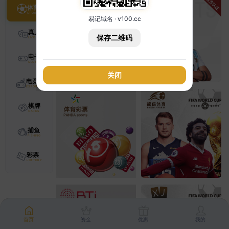
体育
易记域名 · v100.cc
真人
保存二维码
电子
关闭
电竞
棋牌
捕鱼
彩票
首页
资金
优惠
我的