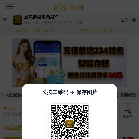
威尼斯娱乐场APP
立即下载
体育下单，电子游艺等尽在一手掌握
易记域名：
备用域名：
v100.cc
复制
vv20261.cc
复制
长按二维码 → 保存图片
领取优惠活动的手续麻烦，已新增优惠系统，现在可以前往【福利中心】界面领取满足条
未登录
充值
提现
转账
下载
登录后查看
快速到账
极速到账
灵活切换
极速APP
热门游戏
我的收藏