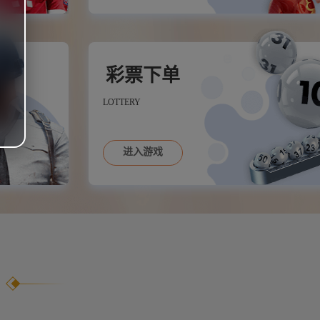
彩票下单
LOTTERY
进入游戏