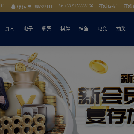
12
+63 9158888166
在线客服1
在线
QQ专员: 965722111
真人
电子
彩票
棋牌
捕鱼
电竞
抽奖