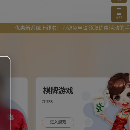
APP
系统上线啦！为避免申请领取优惠活动的手续麻烦，已新
棋牌游戏
CHESS
进入游戏