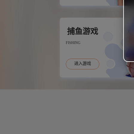
捕鱼游戏
FISHING
进入游戏