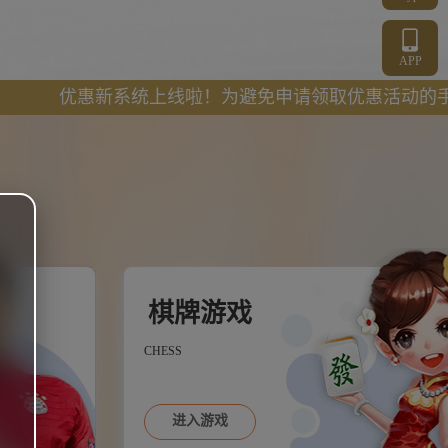
APP
新系统上线啦！为避免申请领取优惠活动的手续麻烦，已新
棋牌游戏
CHESS
进入游戏