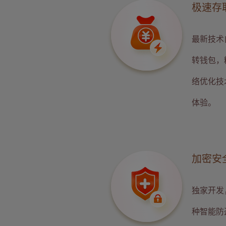
极速存
最新技术
转钱包，
络优化技
体验。
加密安
独家开发
种智能防