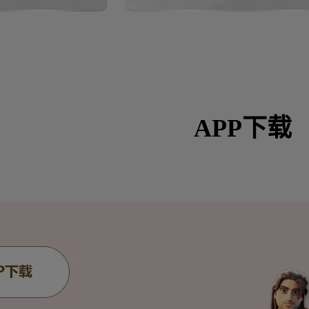
APP下载