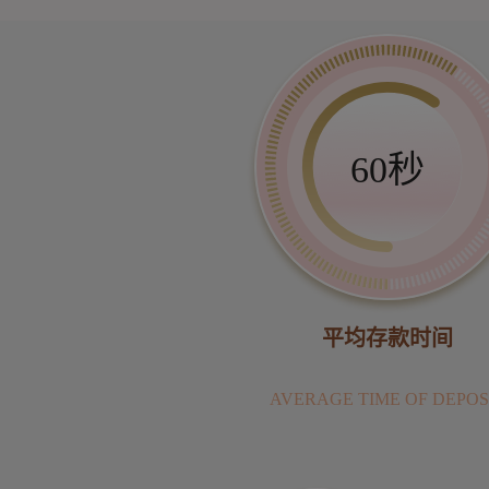
60秒
平均存款时间
AVERAGE TIME OF DEPOS