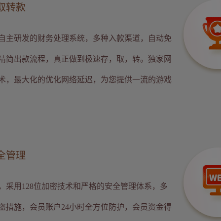
取转款
自主研发的财务处理系统，多种入款渠道，自动免
精简出款流程，真正做到极速存，取，转。独家网
术，最大化的优化网络延迟，为您提供一流的游戏
全管理
，采用128位加密技术和严格的安全管理体系，多
盗措施，会员账户24小时全方位防护，会员资金得