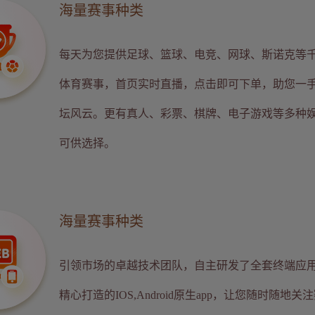
海量赛事种类
每天为您提供足球、篮球、电竞、网球、斯诺克等
体育赛事，首页实时直播，点击即可下单，助您一
坛风云。更有真人、彩票、棋牌、电子游戏等多种
可供选择。
海量赛事种类
引领市场的卓越技术团队，自主研发了全套终端应
精心打造的IOS,Android原生app，让您随时随地关