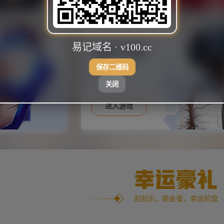
易记域名 · v100.cc
电子下单
保存二维码
ESPORTS
关闭
进入游戏
刮刮乐，砸金蛋，幸运轮盘