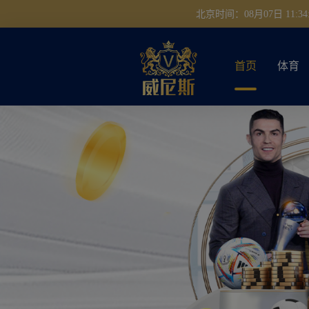
北京时间：08月07日 11:34:
首页
体育