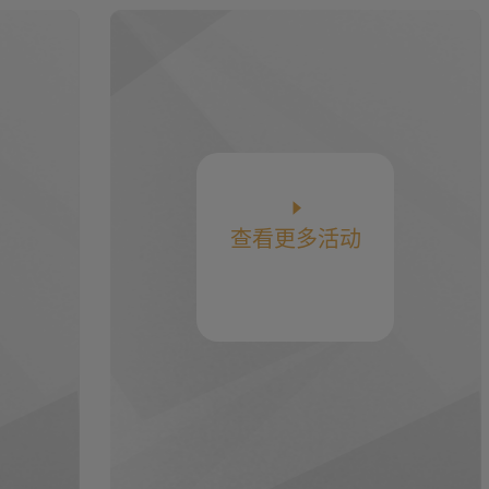
查看更多活动