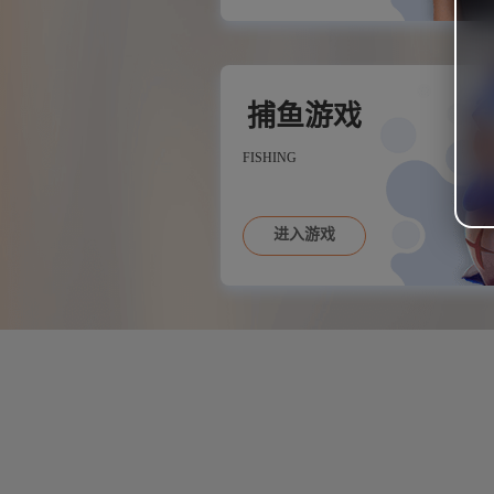
捕鱼游戏
FISHING
进入游戏