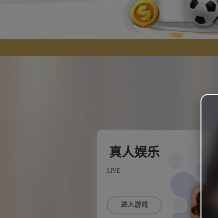
真人娱乐
LIVE
进入游戏