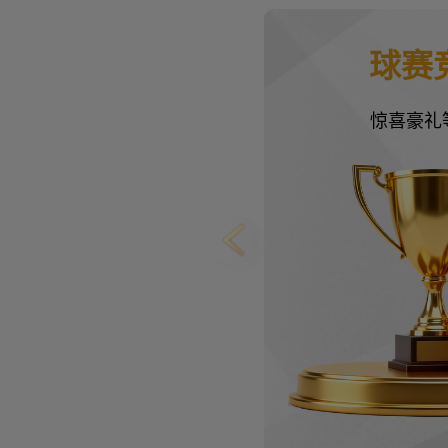
球赛
惊喜豪礼