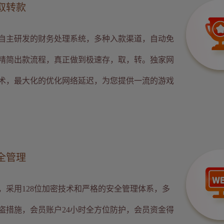
取转款
自主研发的财务处理系统，多种入款渠道，自动免
精简出款流程，真正做到极速存，取，转。独家网
术，最大化的优化网络延迟，为您提供一流的游戏
全管理
，采用128位加密技术和严格的安全管理体系，多
盗措施，会员账户24小时全方位防护，会员资金得