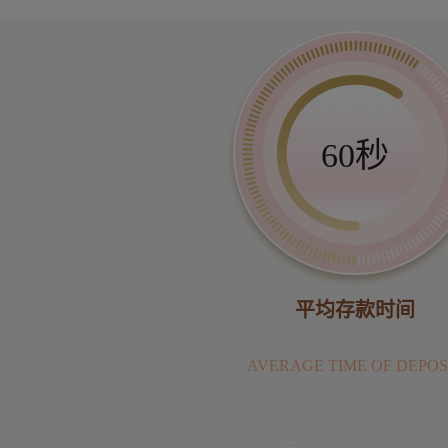
60秒
平均存款时间
AVERAGE TIME OF DEPOS