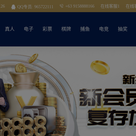
27
+63 9158888166
在线客服1
在线
QQ专员: 965722111
真人
电子
彩票
棋牌
捕鱼
电竞
抽奖