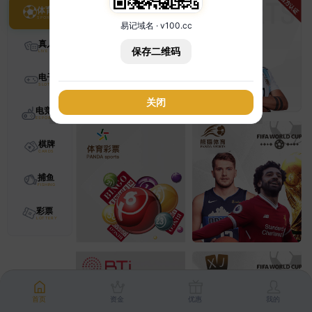
体育
易记域名 · v100.cc
真人
保存二维码
电子
关闭
电竞
棋牌
捕鱼
彩票
首页
资金
优惠
我的