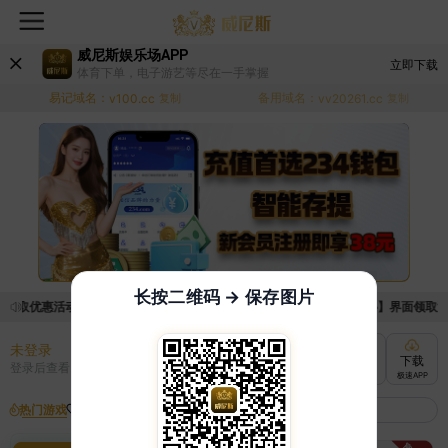
威尼斯娱乐场APP
立即下载
体育下单，电子游艺等尽在一手掌握
易记域名：
备用域名：
v100.cc
复制
vv20261.cc
复制
长按二维码 → 保存图片
领取优惠活动的手续麻烦，已新增优惠系统，现在可以前往【福利中心】界面领取满足
未登录
充值
提现
转账
下载
登录后查看
快速到账
极速到账
灵活切换
极速APP
热门游戏
我的收藏