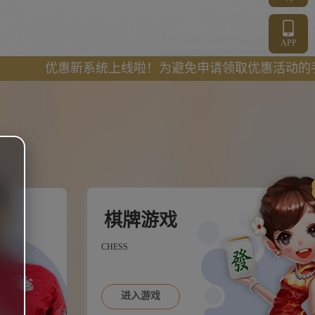
APP
新系统上线啦！为避免申请领取优惠活动的手续麻烦，已新
棋牌游戏
CHESS
进入游戏