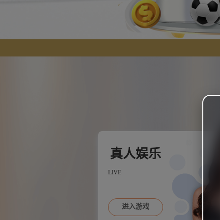
真人娱乐
LIVE
进入游戏