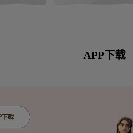
APP下载