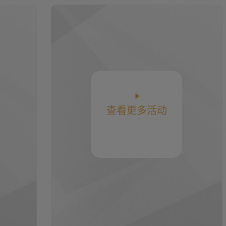
查看更多活动