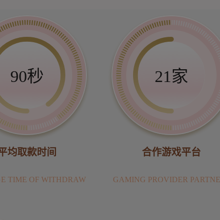
90秒
21家
平均取款时间
合作游戏平台
E TIME OF WITHDRAW
GAMING PROVIDER PARTN