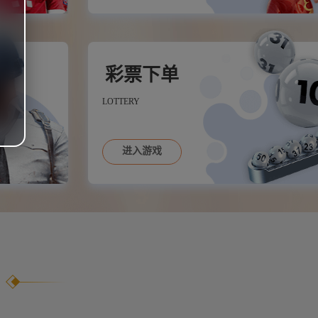
彩票下单
LOTTERY
进入游戏