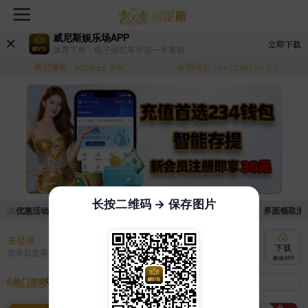
威尼斯娱乐场APP
立即下载
体育下单，电子游艺等尽在一手掌握
易记域名：
备用域名：
v100.cc
复制
vv20261.cc
复制
长按二维码 → 保存图片
领取优惠活动的手续麻烦，已新增优惠系统，现在可以前往【福利中心】界面领取满足条
未登录
充值
提现
转账
下载
登录后查看
快速到账
极速到账
灵活切换
极速APP
热门游戏
我的收藏