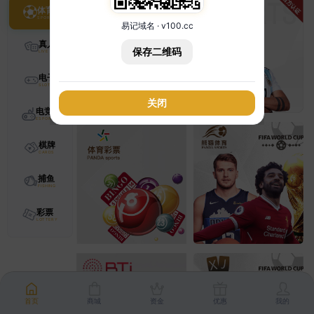
体育
易记域名 · v100.cc
真人
保存二维码
电子
关闭
电竞
棋牌
捕鱼
彩票
首页
商城
资金
优惠
我的