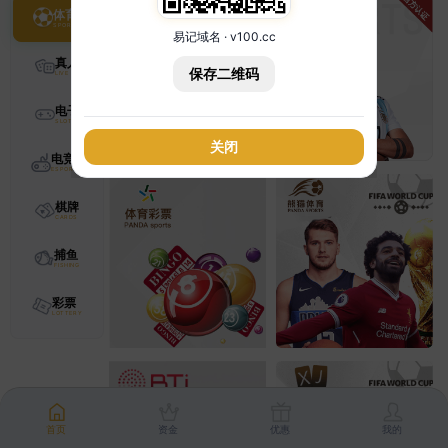
体育
易记域名 · v100.cc
真人
保存二维码
电子
关闭
电竞
棋牌
捕鱼
彩票
首页
资金
优惠
我的