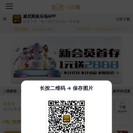
威尼斯娱乐场APP
立即下载
体育下单，电子游艺等尽在一手掌握
易记域名：
备用域名：
v100.cc
复制
vv20261.cc
复制
长按二维码 → 保存图片
手续麻烦，已新增优惠系统，现在可以前往【福利中心】界面领取满足条件的优惠活动哦
未登录
充值
提现
转账
下载
登录后查看
快速到账
极速到账
灵活切换
极速APP
热门游戏
我的收藏