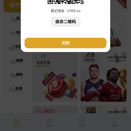
体育
易记域名 · v100.cc
真人
保存二维码
电子
关闭
电竞
棋牌
捕鱼
彩票
首页
资金
优惠
我的