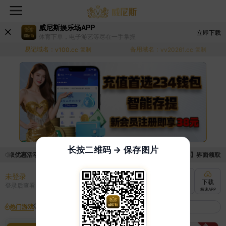
威尼斯娱乐场APP
立即下载
体育下单，电子游艺等尽在一手掌握
易记域名：
备用域名：
v100.cc
复制
vv20261.cc
复制
长按二维码 → 保存图片
领取优惠活动的手续麻烦，已新增优惠系统，现在可以前往【福利中心】界面领取满足条
未登录
充值
提现
转账
下载
登录后查看
快速到账
极速到账
灵活切换
极速APP
热门游戏
我的收藏