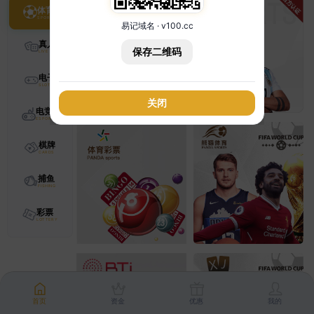
体育
易记域名 · v100.cc
真人
保存二维码
电子
关闭
电竞
棋牌
捕鱼
彩票
首页
资金
优惠
我的