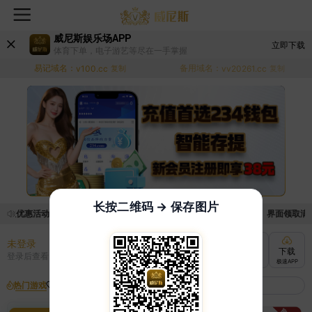
威尼斯娱乐场APP
立即下载
体育下单，电子游艺等尽在一手掌握
易记域名：
备用域名：
v100.cc
复制
vv20261.cc
复制
长按二维码 → 保存图片
领取优惠活动的手续麻烦，已新增优惠系统，现在可以前往【福利中心】界面领取满足条
未登录
充值
提现
转账
下载
登录后查看
快速到账
极速到账
灵活切换
极速APP
热门游戏
我的收藏