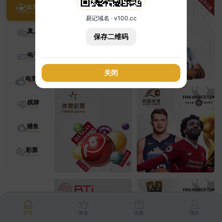
体育
易记域名 · v100.cc
真人
保存二维码
电子
关闭
电竞
棋牌
捕鱼
彩票
首页
资金
优惠
我的