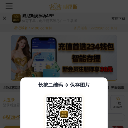
威尼斯娱乐场APP
立即下载
体育下单，电子游艺等尽在一手掌握
易记域名：
备用域名：
v100.cc
复制
vv20261.cc
复制
长按二维码 → 保存图片
领取优惠活动的手续麻烦，已新增优惠系统，现在可以前往【福利中心】界面领取满足条
未登录
充值
提现
转账
下载
登录后查看
快速到账
极速到账
灵活切换
极速APP
热门游戏
我的收藏