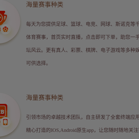
海量赛事种类
每天为您提供足球、篮球、电竞、网球、斯诺克等
体育赛事，首页实时直播，点击即可下单，助您一
坛风云。更有真人、彩票、棋牌、电子游戏等多种
可供选择。
海量赛事种类
引领市场的卓越技术团队，自主研发了全套终端应
精心打造的IOS,Android原生app，让您随时随地关