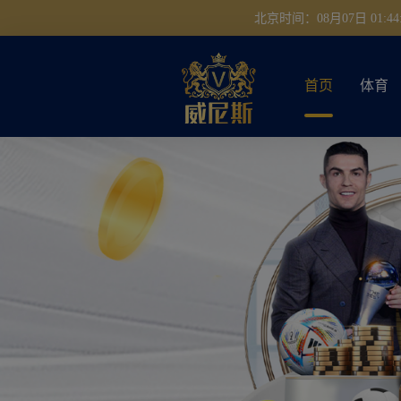
北京时间：08月07日 01:44:
首页
体育