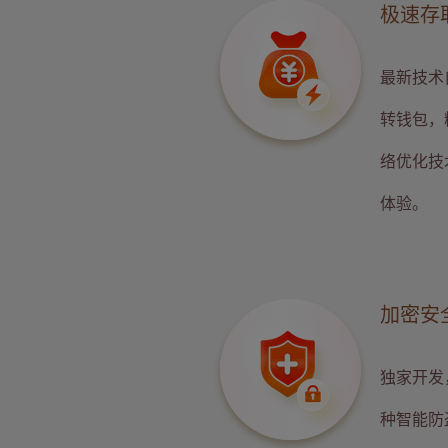
极速存
最新技术
转钱包，
络优化技
体验。
加密安
独家开发
种智能防