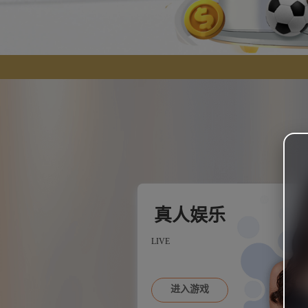
真人娱乐
LIVE
进入游戏