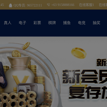
46
+63 9158888166
在线客服1
在线
QQ专员: 965722111
真人
电子
彩票
棋牌
捕鱼
电竞
抽奖