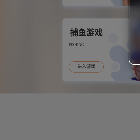
捕鱼游戏
FISHING
进入游戏