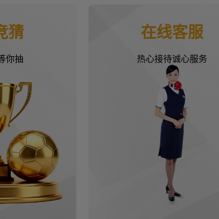
竞猜
在线客服
等你抽
热心接待诚心服务