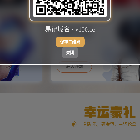
易记域名 · v100.cc
电子下单
保存二维码
ESPORTS
关闭
进入游戏
刮刮乐，砸金蛋，幸运轮盘