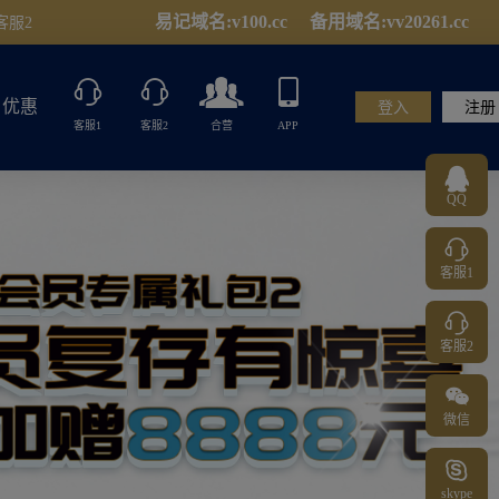
易记域名:v100.cc
备用域名:vv20261.cc
客服2
优惠
登入
注册
客服1
客服2
合营
APP
QQ
客服1
客服2
微信
skype