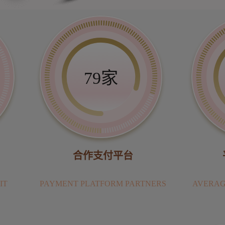
79家
合作支付平台
IT
PAYMENT PLATFORM PARTNERS
AVERAG