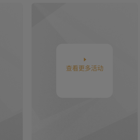
查看更多活动