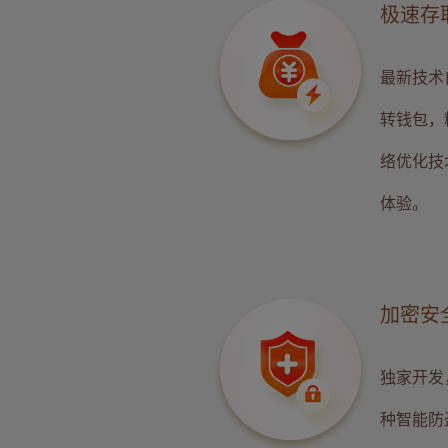
极速存
最新技术
转钱包，
络优化技
体验。
加密安
独家开发
种智能防