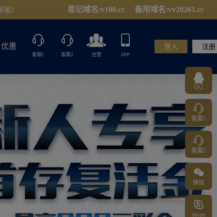
易记域名:v100.cc
备用域名:vv20261.cc
客服2
优惠
登入
注册
客服1
客服2
合营
APP
QQ
客服1
客服2
微信
skype