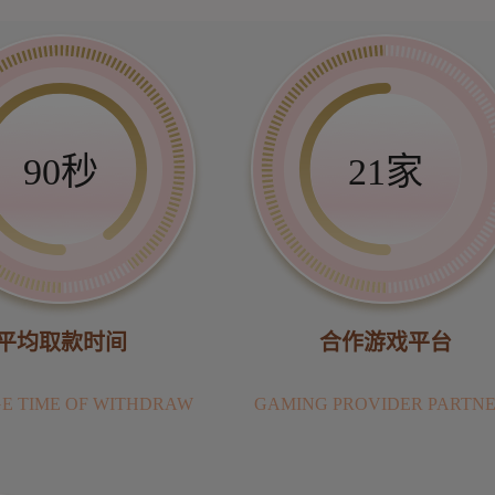
90秒
21家
平均取款时间
合作游戏平台
E TIME OF WITHDRAW
GAMING PROVIDER PARTN