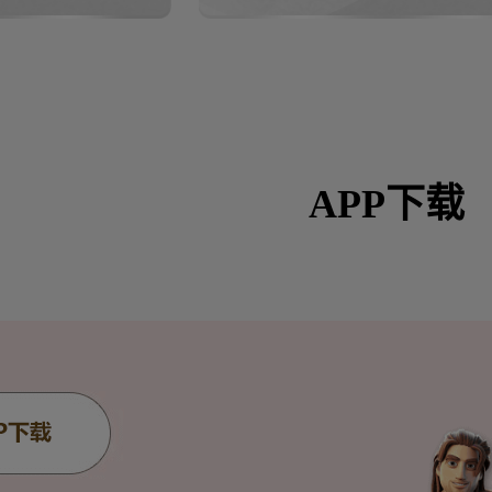
APP下载