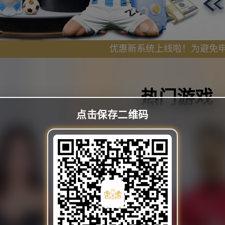
优惠新系统上线啦！为避免申请领取优惠活
热门游戏
点击保存二维码
体育竞技
SPORT
进入游戏