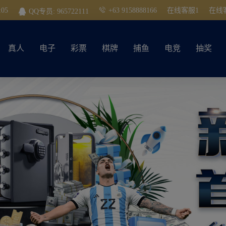
07
+63 9158888166
在线客服1
在线
QQ专员: 965722111
真人
电子
彩票
棋牌
捕鱼
电竞
抽奖