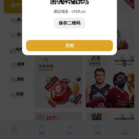
体育
易记域名 · v100.cc
真人
保存二维码
电子
关闭
电竞
棋牌
捕鱼
彩票
首页
商城
资金
优惠
我的