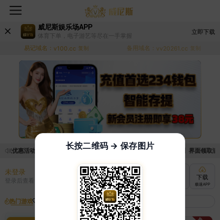
威尼斯娱乐场APP
立即下载
体育下单，电子游艺等尽在一手掌握
易记域名：
备用域名：
v100.cc
复制
vv20261.cc
复制
长按二维码 → 保存图片
领取优惠活动的手续麻烦，已新增优惠系统，现在可以前往【福利中心】界面领取满足条
未登录
充值
提现
转账
下载
登录后查看
快速到账
极速到账
灵活切换
极速APP
热门游戏
我的收藏