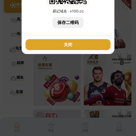
体育
易记域名 · v100.cc
真人
保存二维码
电子
关闭
电竞
棋牌
捕鱼
彩票
首页
资金
优惠
我的