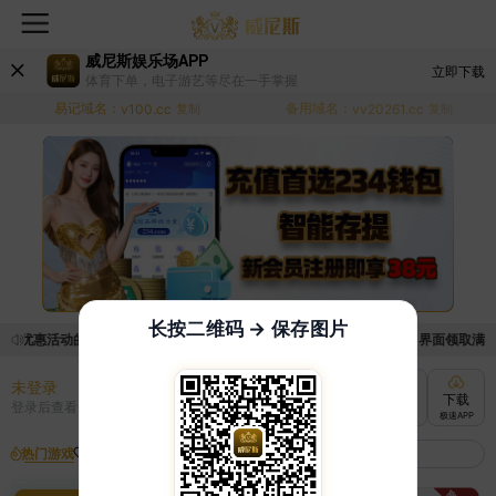
威尼斯娱乐场APP
立即下载
体育下单，电子游艺等尽在一手掌握
易记域名：
备用域名：
v100.cc
复制
vv20261.cc
复制
长按二维码 → 保存图片
取优惠活动的手续麻烦，已新增优惠系统，现在可以前往【福利中心】界面领取满足条
未登录
充值
提现
转账
下载
登录后查看
快速到账
极速到账
灵活切换
极速APP
热门游戏
我的收藏