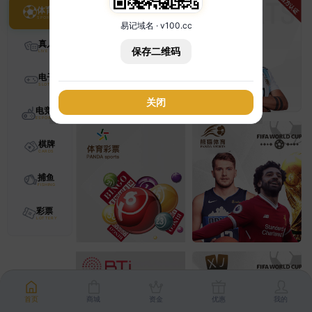
体育
易记域名 · v100.cc
真人
保存二维码
电子
关闭
电竞
棋牌
捕鱼
彩票
首页
商城
资金
优惠
我的