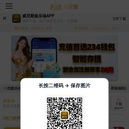
威尼斯娱乐场APP
立即下载
体育下单，电子游艺等尽在一手掌握
易记域名：
备用域名：
v100.cc
复制
vv20261.cc
复制
长按二维码 → 保存图片
领取优惠活动的手续麻烦，已新增优惠系统，现在可以前往【福利中心】界面领取满足条
未登录
充值
提现
转账
下载
登录后查看
快速到账
极速到账
灵活切换
极速APP
热门游戏
我的收藏