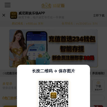
威尼斯娱乐场APP
立即下载
体育下单，电子游艺等尽在一手掌握
易记域名：
备用域名：
v100.cc
复制
vv20261.cc
复制
长按二维码 → 保存图片
领取优惠活动的手续麻烦，已新增优惠系统，现在可以前往【福利中心】界面领取满足条
未登录
充值
提现
转账
下载
登录后查看
快速到账
极速到账
灵活切换
极速APP
热门游戏
我的收藏