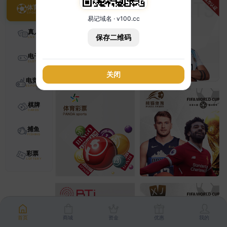
体育
易记域名 · v100.cc
真人
保存二维码
电子
关闭
电竞
棋牌
捕鱼
彩票
首页
商城
资金
优惠
我的