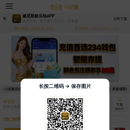
威尼斯娱乐场APP
立即下载
体育下单，电子游艺等尽在一手掌握
易记域名：
备用域名：
v100.cc
复制
vv20261.cc
复制
长按二维码 → 保存图片
领取优惠活动的手续麻烦，已新增优惠系统，现在可以前往【福利中心】界面领取满足条
未登录
充值
提现
转账
下载
登录后查看
快速到账
极速到账
灵活切换
极速APP
热门游戏
我的收藏