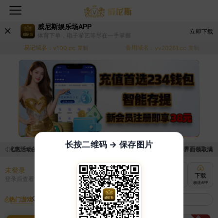
威尼斯娱乐场APP
立即下载
体育下单，电子游艺等尽在一手掌握
易记域名：
备用域名：
v100.cc
复制
vv20261.cc
复制
长按二维码 → 保存图片
取优惠活动的手续麻烦，已新增优惠系统，现在可以前往【福利中心】界面领取满足条件
未登录
充值
提现
转账
下载
登录后查看
快速到账
极速到账
灵活切换
极速APP
热门游戏
我的收藏