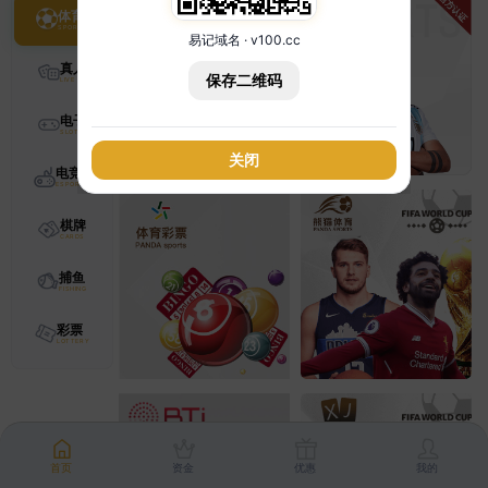
体育
易记域名 · v100.cc
真人
保存二维码
电子
关闭
电竞
棋牌
捕鱼
彩票
首页
资金
优惠
我的