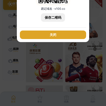
体育
易记域名 · v100.cc
真人
保存二维码
电子
关闭
电竞
棋牌
捕鱼
彩票
首页
资金
优惠
我的