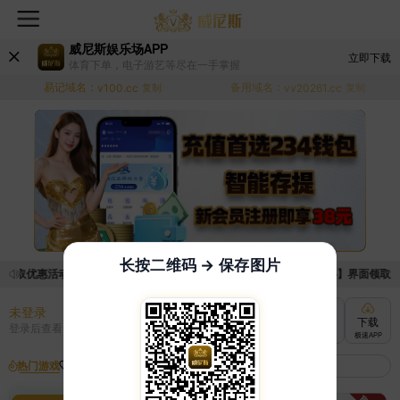
威尼斯娱乐场APP
立即下载
体育下单，电子游艺等尽在一手掌握
易记域名：
备用域名：
v100.cc
复制
vv20261.cc
复制
长按二维码 → 保存图片
领取优惠活动的手续麻烦，已新增优惠系统，现在可以前往【福利中心】界面领取满足
未登录
充值
提现
转账
下载
登录后查看
快速到账
极速到账
灵活切换
极速APP
热门游戏
我的收藏