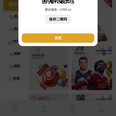
体育
易记域名 · v100.cc
真人
保存二维码
电子
关闭
电竞
棋牌
捕鱼
彩票
首页
资金
优惠
我的