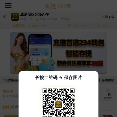
威尼斯娱乐场APP
立即下载
体育下单，电子游艺等尽在一手掌握
易记域名：
备用域名：
v100.cc
复制
vv20261.cc
复制
长按二维码 → 保存图片
领取优惠活动的手续麻烦，已新增优惠系统，现在可以前往【福利中心】界面领取满足条
未登录
充值
提现
转账
下载
登录后查看
快速到账
极速到账
灵活切换
极速APP
热门游戏
我的收藏