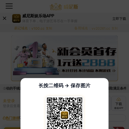
威尼斯娱乐场APP
立即下载
体育下单，电子游艺等尽在一手掌握
易记域名：
备用域名：
v100.cc
复制
vv20261.cc
复制
长按二维码 → 保存图片
活动的手续麻烦，已新增优惠系统，现在可以前往【福利中心】界面领取满足条件的优
未登录
充值
提现
转账
下载
登录后查看
快速到账
极速到账
灵活切换
极速APP
热门游戏
我的收藏