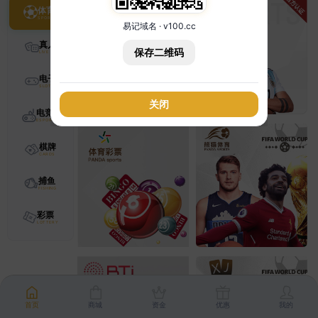
体育
易记域名 · v100.cc
真人
保存二维码
电子
关闭
电竞
棋牌
捕鱼
彩票
首页
商城
资金
优惠
我的